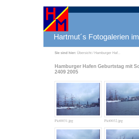
Hartmut´s Fotogalerien im
Sie sind hier:
Übersicht
/ Hamburger Haf...
Hamburger Hafen Geburtstag mit S
2409 2005
Pict0031.jpg
Pict0032.jpg