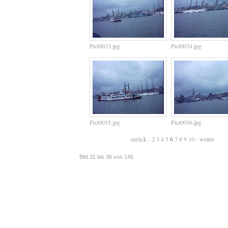
Pict0033.jpg
Pict0034.jpg
Pict0035.jpg
Pict0036.jpg
zurück
-
2
3
4
5
6
7
8
9
10
-
weiter
Bild 31 bis 36 von 145