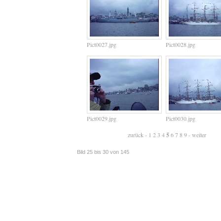
Pict0027.jpg
Pict0028.jpg
Pict0029.jpg
Pict0030.jpg
zurück
-
1
2
3
4
5
6
7
8
9
-
weiter
Bild 25 bis 30 von 145