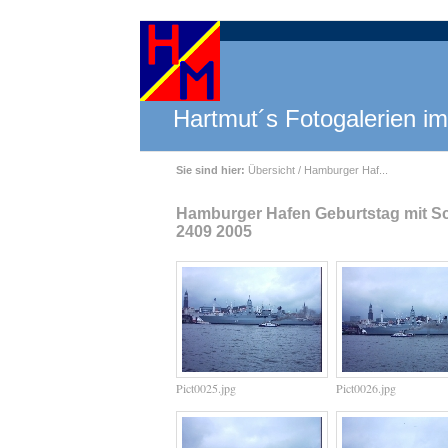
Hartmut´s Fotogalerien im
Sie sind hier:
Übersicht
/ Hamburger Haf...
Hamburger Hafen Geburtstag mit S
2409 2005
Pict0025.jpg
Pict0026.jpg